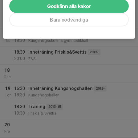
18:00
Mån
Kungshögshallen
Godkänn alla kakor
17:30
Träning
2013-15
Bara nödvändiga
19:00
Kungshögshallen
17
17:00
Träning
2016
18:30
Tis
Kungshögsskolans gymnastikhall
18:30
Inneträning Friskis&Svettis
2012-
20:00
F&S
18
Ons
19
16:30
Inneträning Kungshögshallen
2012-
18:30
Tor
Kungshögshallen
18:30
Träning
2013-15
19:30
Friskis & Svettis
20
Fre