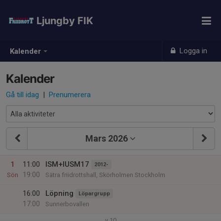
Ljungby FIK
Logga in
Kalender
Kalender
Gå till idag
|
Prenumerera
Mars 2026
1
11:00
ISM+IUSM17
2012-
19:00
Sön
Sätra friidrottshall, Skörholmen Stockholm
16:00
Löpning
Löpargrupp
17:00
Sunnerbovallen
v.10