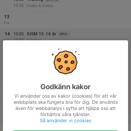
19:30
Friskis & Svettis
13
Fre
14
10:00
IUSM 15-16 år
2012-
19:00
Lör
Götebirg
12:00
Träning växjö
2012-
15:30
Telekonsult Arena Växjö
12:00
Träning
16:00
Telekonsult Arena Växjö
Godkänn kakor
15
10:00
IUSM 15-16 år
2012-
19:00
Sön
Götebirg
Vi använder oss av kakor (cookies) för att vår
webbplats ska fungera bra för dig. De används
16:00
Löpning
Löpargrupp
även för webbanalys i syfte att hjälpa oss att
17:00
Sunnerbovallen
förbättra våra tjänster.
v.12
Så använder vi cookies
16
17:00
Träning 2017-2018
2017-18