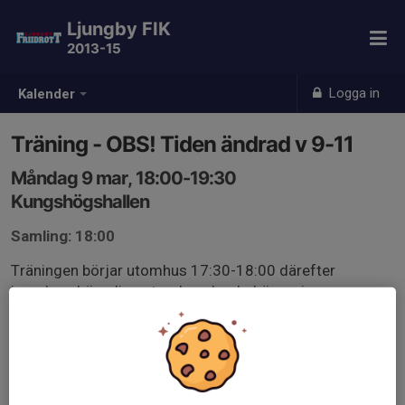
Ljungby FIK
2013-15
Logga in
Kalender
Träning - OBS! Tiden ändrad v 9-11
Måndag 9 mar, 18:00-19:30
Kungshögshallen
Samling: 18:00
Träningen börjar utomhus 17:30-18:00 därefter
inomhus. Lämpliga utomhusskor behövs, ej
vinterkängor. Kläder efter väder. Vid mycket dåligt väder
håller vi till inomhus.