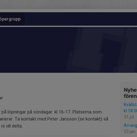
öpargrupp
Nyhet
före
ar
Kvällst
kl 18:0
r på löpningar på söndagar. kl 16-17. Platserna som
31 jul
rierar. Ta kontakt med Peter Jansson (se kontakt) så
Arran
 vill delta.
23 jan