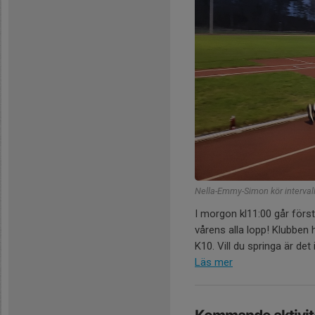
Nella-Emmy-Simon kör interval
I morgon kl11:00 går förs
vårens alla lopp! Klubben h
K10. Vill du springa är det
Läs mer