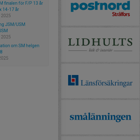
 finalen för F/P 13 år
x 14-17 år
 2025
ning JSM/USM
JSM
 2025
ation om SM helgen
/8
2025