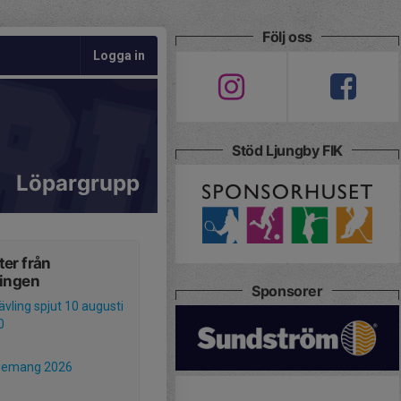
Följ oss
Logga in
Stöd Ljungby FIK
Löpargrupp
er från
ningen
Sponsorer
ävling spjut 10 augusti
0
gemang 2026