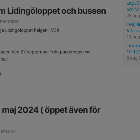
LagUDM
m Lidingöloppet och bussen
och Mi
28 aug
mentarer
Invig
ga Lidingöloppet helgen i V39.
&Para
11 aug
Inform
dagen den 27 september från parkeringen vid
15-17
8 aug 
hall.
d.
1 maj 2024 ( öppet även för
entarer