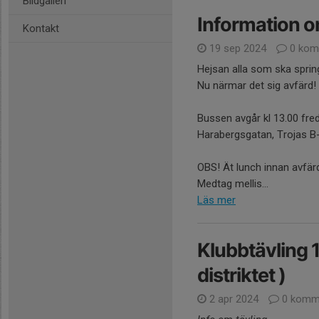
Bildgalleri
Information o
Kontakt
19 sep 2024
0 kom
Hejsan alla som ska sprin
Nu närmar det sig avfärd!
Bussen avgår kl 13.00 fre
Harabergsgatan, Trojas B-
OBS! Ät lunch innan avfär
Medtag mellis...
Läs mer
Klubbtävling 
distriktet )
2 apr 2024
0 komm