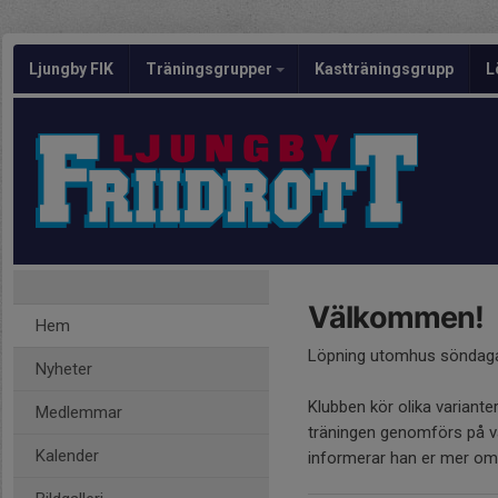
Ljungby FIK
Träningsgrupper
Kastträningsgrupp
L
Välkommen!
Hem
Löpning utomhus söndag
Nyheter
Klubben kör olika variante
Medlemmar
träningen genomförs på va
Kalender
informerar han er mer om ni