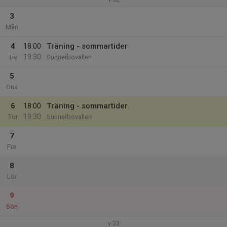
3
Mån
4
18:00
Träning - sommartider
19:30
Tis
Sunnerbovallen
5
Ons
6
18:00
Träning - sommartider
19:30
Tor
Sunnerbovallen
7
Fre
8
Lör
9
Sön
v.33