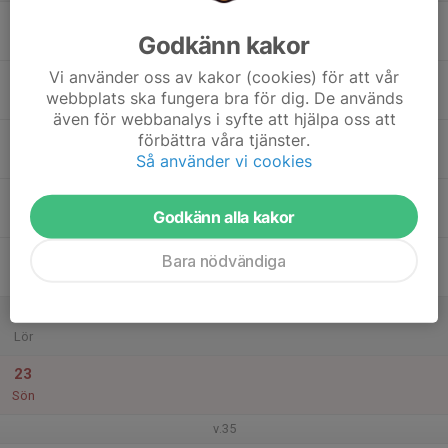
17
17:30
Träning
Godkänn kakor
19:00
Mån
Sunnerbovallen
Vi använder oss av kakor (cookies) för att vår
18
webbplats ska fungera bra för dig. De används
Tis
även för webbanalys i syfte att hjälpa oss att
19
förbättra våra tjänster.
Så använder vi cookies
Ons
20
17:30
Träning OBS! Inställd
Godkänn alla kakor
17:31
Tor
Sunnerbovallen
21
Bara nödvändiga
Fre
22
Lör
23
Sön
v.35