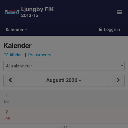
Ljungby FIK
2013-15
Logga in
Kalender
Kalender
Gå till idag
|
Prenumerera
Augusti 2026
1
Lör
2
Sön
v.32