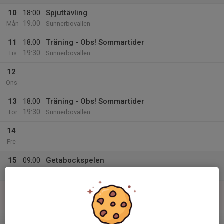
10
18:00
Spjuttävling
19:00
Mån
Sunnerbovallen
11
18:00
Träning - Obs! Sommartider
19:30
Tis
Sunnerbovallen
12
Ons
13
18:00
Träning - Obs! Sommartider
19:30
Tor
Sunnerbovallen
14
Fre
15
09:00
Getabockspelen
17:00
Lör
Varberg
16
09:00
Getabockspelen
17:00
Sön
Varberg
v.34