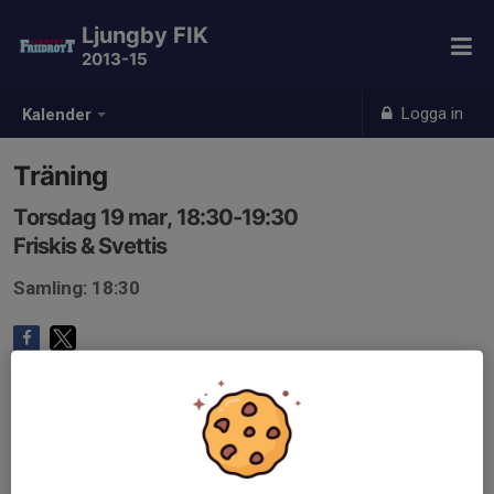
Ljungby FIK
2013-15
Logga in
Kalender
Träning
Torsdag 19 mar, 18:30-19:30
Friskis & Svettis
Samling: 18:30