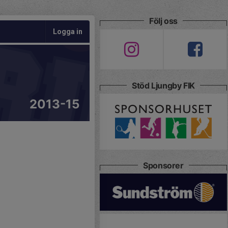
Följ oss
Logga in
Stöd Ljungby FIK
2013-15
Sponsorer