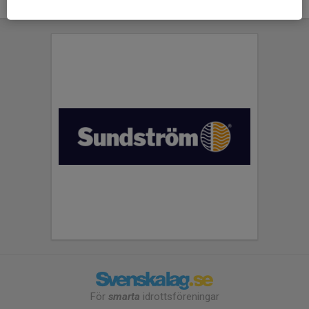
För
smarta
idrottsföreningar