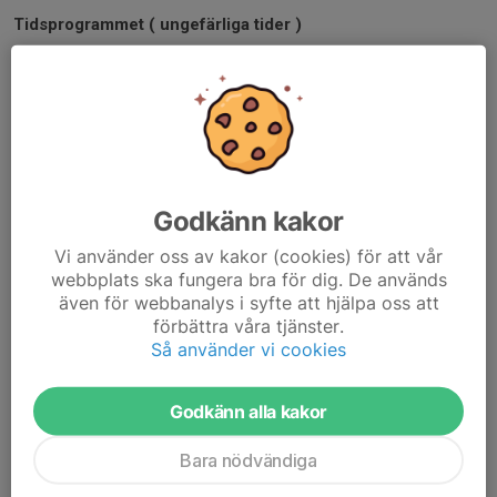
Tidsprogrammet ( ungefärliga tider )
Plats:
Sunnerbovallen
När:
Tisdagen 5 maj, första start kl. 17:00 (tänk på att vara
uppvärmda och klara vid den tiden ni som startar då)
Elektronisk tidtagning, vindmätning och godkända
tävlingsresultat.
Godkänn kakor
OBS! Gällande tävlingsregler för den tävlande i aktuell gren
i aktuell åldersklass.
Vi använder oss av kakor (cookies) för att vår
webbplats ska fungera bra för dig. De används
även för webbanalys i syfte att hjälpa oss att
Övrigt:
3 st försök i hopp/kast. Inga finaler i löpning. Ett lopp för
förbättra våra tjänster.
samtliga anmälda deltagare. Blandade lopp- alltså löpare kan få
Så använder vi cookies
springa tillsammans med yngre/äldre med samma betingelser.
Startlista finns här
Startlistan
Godkänn alla kakor
Bara nödvändiga