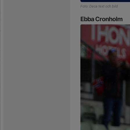
Foto: Deca text och bild
Ebba Cronholm