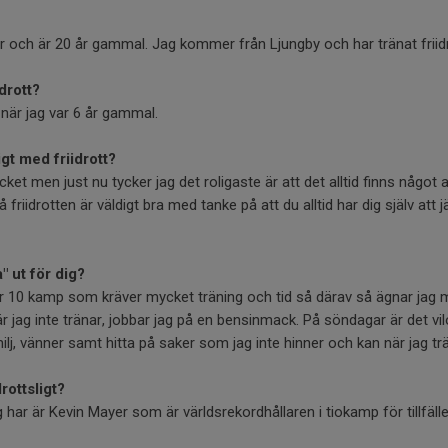
 och är 20 år gammal. Jag kommer från Ljungby och har tränat friidro
drott?
t när jag var 6 år gammal.
gt med friidrott?
ket men just nu tycker jag det roligaste är att det alltid finns något a
 friidrotten är väldigt bra med tanke på att du alltid har dig själv att
 ut för dig?
 10 kamp som kräver mycket träning och tid så därav så ägnar jag me
 jag inte tränar, jobbar jag på en bensinmack. På söndagar är det vi
lj, vänner samt hitta på saker som jag inte hinner och kan när jag tr
rottsligt?
 har är Kevin Mayer som är världsrekordhållaren i tiokamp för tillfäll