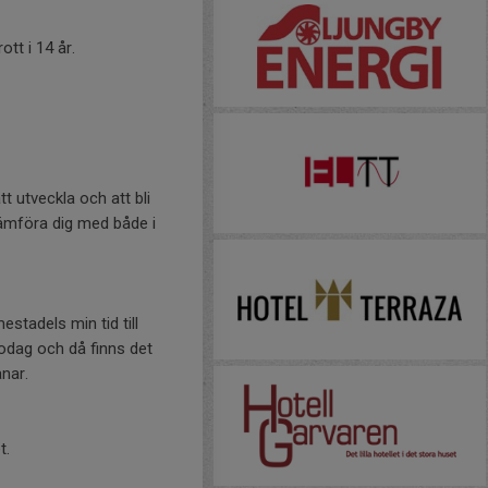
tt i 14 år.
tt utveckla och att bli
 jämföra dig med både i
stadels min tid till
lodag och då finns det
änar.
et.