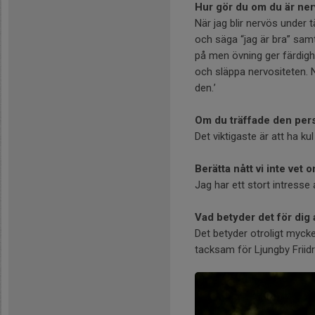
Hur gör du om du är ner
När jag blir nervös under 
och säga “jag är bra” samt
på men övning ger färdighe
och släppa nervositeten. N
den.’
Om du träffade den perso
Det viktigaste är att ha k
Berätta nått vi inte vet o
Jag har ett stort intresse 
Vad betyder det för dig 
Det betyder otroligt mycke
tacksam för Ljungby Friidro