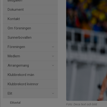
Bildgalleri
Dokument
Kontakt
Om föreningen
Sunnerbovallen
Föreningen
Medlem
Arrangemang
Klubbrekord män
Klubbrekord kvinnor
Elit
Elitavtal
Foto: Deca text och bild