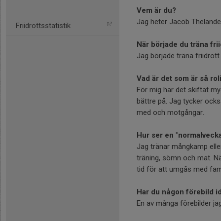
Vem är du?
Jag heter Jacob Thelander
Friidrottsstatistik
När började du träna frii
Jag började träna friidrot
Vad är det som är så roli
För mig har det skiftat myc
bättre på. Jag tycker också
med och motgångar.
Hur ser en "normalvecka"
Jag tränar mångkamp eller
träning, sömn och mat. När
tid för att umgås med fami
Har du någon förebild id
En av många förebilder jag