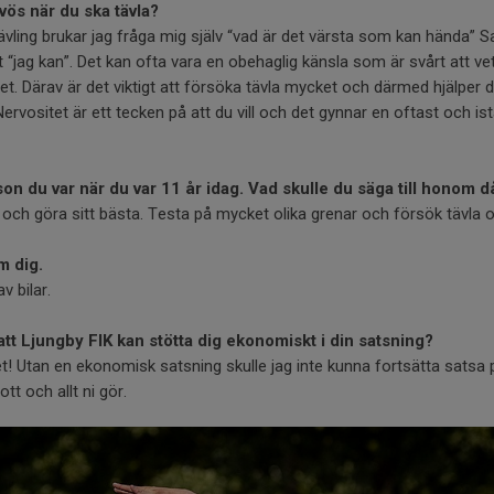
vös när du ska tävla?
tävling brukar jag fråga mig själv “vad är det värsta som kan hända” 
 “jag kan”. Det kan ofta vara en obehaglig känsla som är svårt att v
t. Därav är det viktigt att försöka tävla mycket och därmed hjälper d
ervositet är ett tecken på att du vill och det gynnar en oftast och ist
n du var när du var 11 år idag. Vad skulle du säga till honom d
ul och göra sitt bästa. Testa på mycket olika grenar och försök tävla 
m dig.
av bilar.
att Ljungby FIK kan stötta dig ekonomiskt i din satsning?
t! Utan en ekonomisk satsning skulle jag inte kunna fortsätta satsa på
tt och allt ni gör.