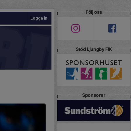
Följ oss
Logga in
Stöd Ljungby FIK
Sponsorer