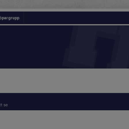
öpargrupp
tt se