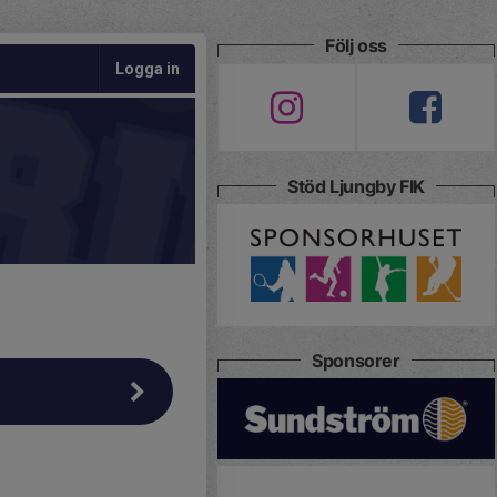
Följ oss
Logga in
Stöd Ljungby FIK
Sponsorer