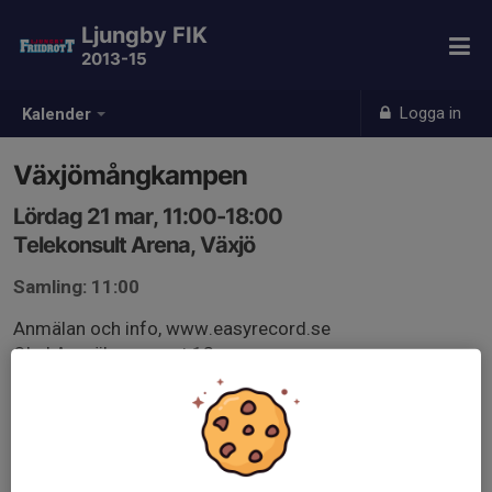
Ljungby FIK
2013-15
Logga in
Kalender
Växjömångkampen
Lördag 21 mar, 11:00-18:00
Telekonsult Arena, Växjö
Samling: 11:00
Anmälan och info, www.easyrecord.se
Obs! Anmälan senast 13 mars.
www.easyrecord.se