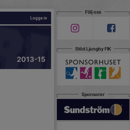
Följ oss
Logga in
Stöd Ljungby FIK
2013-15
Sponsorer