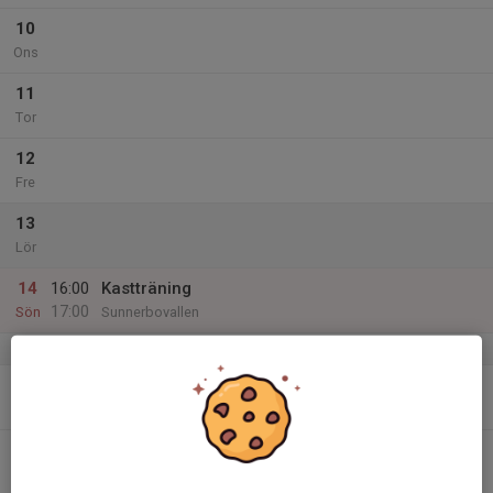
10
Ons
11
Tor
12
Fre
13
Lör
14
16:00
Kastträning
17:00
Sön
Sunnerbovallen
v.38
15
Mån
16
Tis