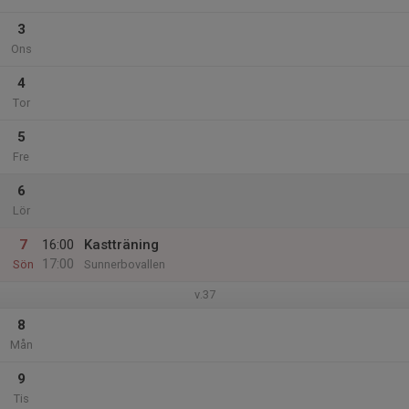
3
Ons
4
Tor
5
Fre
6
Lör
7
16:00
Kastträning
17:00
Sön
Sunnerbovallen
v.37
8
Mån
9
Tis