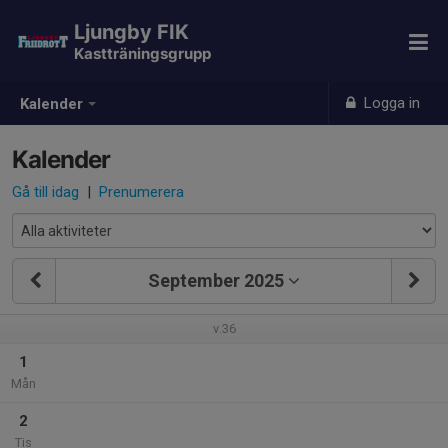
Ljungby FIK
Kastträningsgrupp
Logga in
Kalender
Kalender
Gå till idag
|
Prenumerera
September 2025
v.36
1
Mån
2
Tis