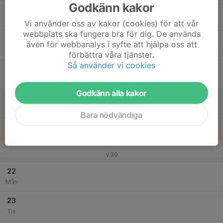
Godkänn kakor
17
Ons
Vi använder oss av kakor (cookies) för att vår
webbplats ska fungera bra för dig. De används
18
även för webbanalys i syfte att hjälpa oss att
Tor
förbättra våra tjänster.
Så använder vi cookies
19
Fre
Godkänn alla kakor
20
Lör
Bara nödvändiga
21
16:00
Kastträning
17:00
Sön
Sunnerbovallen
v.39
22
Mån
23
Tis