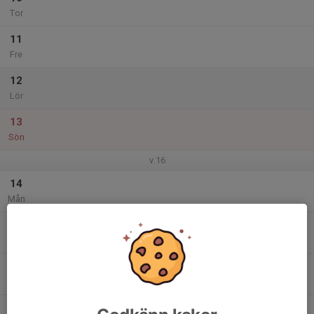
Tor
11
Fre
12
Lör
13
Sön
v.16
14
Mån
15
Tis
16
Ons
17