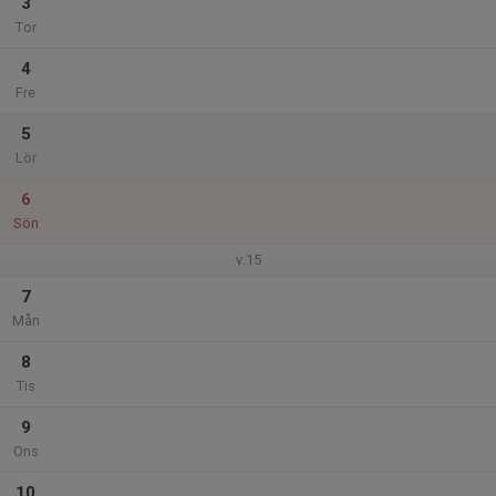
3
Tor
4
Fre
5
Lör
6
Sön
v.15
7
Mån
8
Tis
9
Ons
10