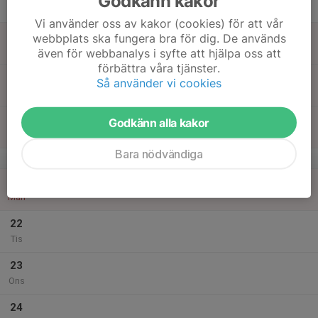
Godkänn kakor
Tor
Vi använder oss av kakor (cookies) för att vår
18
webbplats ska fungera bra för dig. De används
Fre
även för webbanalys i syfte att hjälpa oss att
förbättra våra tjänster.
19
Så använder vi cookies
Lör
20
Godkänn alla kakor
Sön
Bara nödvändiga
v.17
21
Mån
22
Tis
23
Ons
24