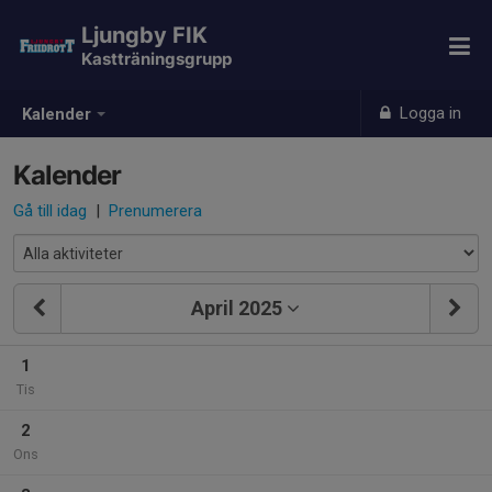
Ljungby FIK
Kastträningsgrupp
Logga in
Kalender
Kalender
Gå till idag
|
Prenumerera
April 2025
1
Tis
2
Ons