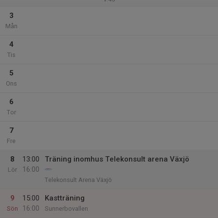
3
Mån
4
Tis
5
Ons
6
Tor
7
Fre
8
13:00
Träning inomhus Telekonsult arena Växjö
16:00
Lör
Telekonsult Arena Växjö
9
15:00
Kastträning
16:00
Sön
Sunnerbovallen