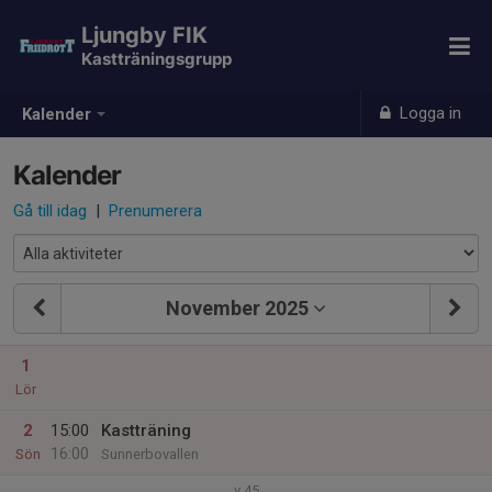
Ljungby FIK
Kastträningsgrupp
Logga in
Kalender
Kalender
Gå till idag
|
Prenumerera
November 2025
1
Lör
2
15:00
Kastträning
16:00
Sön
Sunnerbovallen
v.45