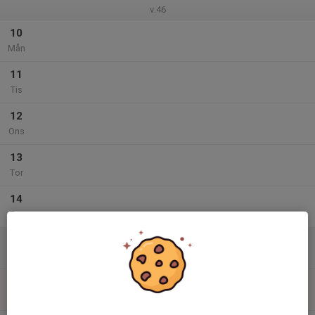
v.46
10
Mån
11
Tis
12
Ons
13
Tor
14
Fre
15
Lör
16
15:00
Kastträning
16:00
Sön
Sunnerbovallen