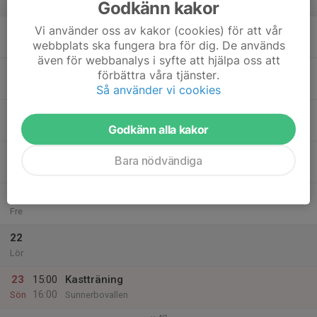
Godkänn kakor
v.47
17
Vi använder oss av kakor (cookies) för att vår
webbplats ska fungera bra för dig. De används
Mån
även för webbanalys i syfte att hjälpa oss att
18
förbättra våra tjänster.
Tis
Så använder vi cookies
19
Godkänn alla kakor
Ons
20
Bara nödvändiga
Tor
21
Fre
22
Lör
23
15:00
Kastträning
16:00
Sön
Sunnerbovallen