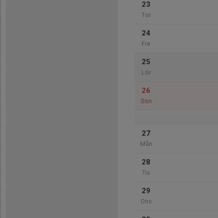
23
Tor
24
Fre
25
Lör
26
Sön
27
Mån
28
Tis
29
Ons