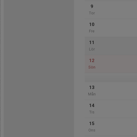
9
Tor
10
Fre
11
Lör
12
Sön
13
Mån
14
Tis
15
Ons