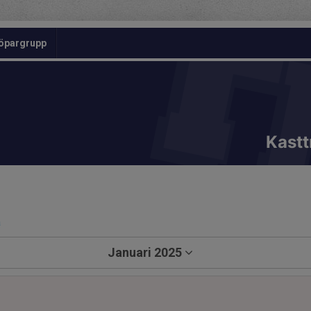
öpargrupp
Kastt
a
Januari 2025