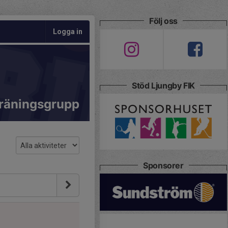
Följ oss
Logga in
Stöd Ljungby FIK
räningsgrupp
Sponsorer