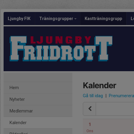
Ljungby FIK
Träningsgrupper
Kastträningsgrupp
L
Kalender
Hem
Gå till idag
|
Prenumerer
Nyheter
Medlemmar
Kalender
1
Ons