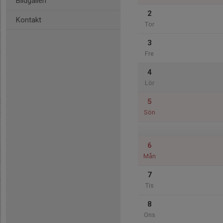
Bildgalleri
2
Kontakt
Tor
3
Fre
4
Lör
5
Sön
6
Mån
7
Tis
8
Ons