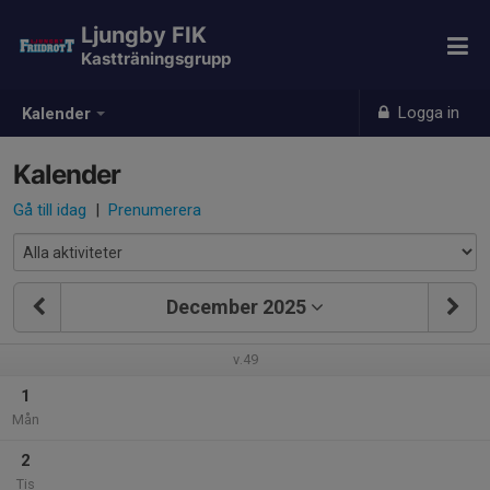
Ljungby FIK
Kastträningsgrupp
Logga in
Kalender
Kalender
Gå till idag
|
Prenumerera
December 2025
v.49
1
Mån
2
Tis