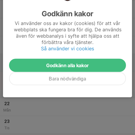
17
Godkänn kakor
Ons
Vi använder oss av kakor (cookies) för att vår
18
webbplats ska fungera bra för dig. De används
Tor
även för webbanalys i syfte att hjälpa oss att
19
förbättra våra tjänster.
Så använder vi cookies
Fre
20
Godkänn alla kakor
Lör
21
15:00
Kastträning
Bara nödvändiga
16:00
Sön
Sunnerbovallen
v.52
22
Mån
23
Tis