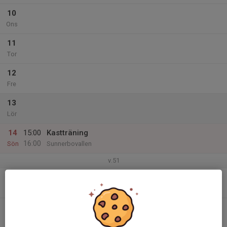
10
Ons
11
Tor
12
Fre
13
Lör
14
15:00
Kastträning
16:00
Sön
Sunnerbovallen
v.51
15
Mån
16
Tis