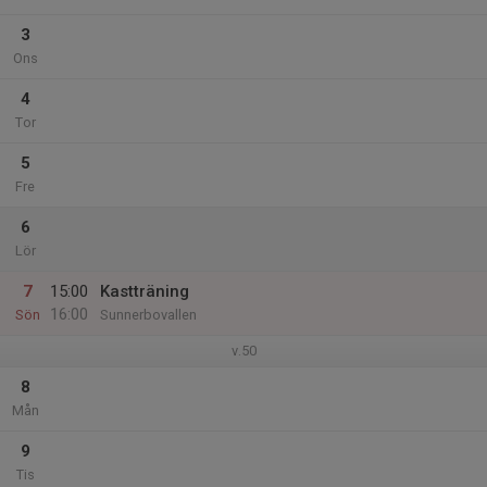
3
Ons
4
Tor
5
Fre
6
Lör
7
15:00
Kastträning
16:00
Sön
Sunnerbovallen
v.50
8
Mån
9
Tis