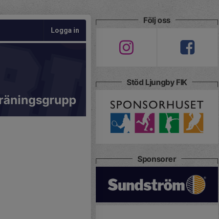
Följ oss
Logga in
Stöd Ljungby FIK
räningsgrupp
Sponsorer