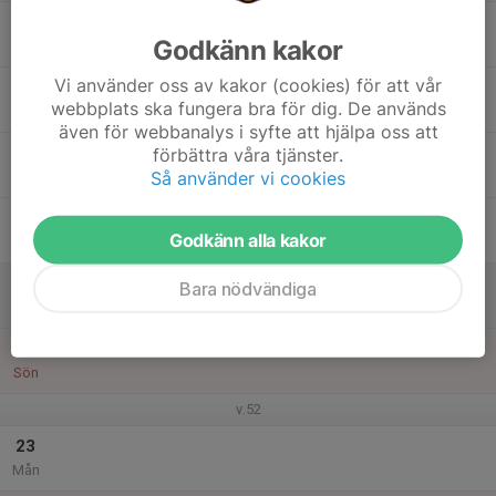
17
Godkänn kakor
Tis
Vi använder oss av kakor (cookies) för att vår
18
webbplats ska fungera bra för dig. De används
Ons
även för webbanalys i syfte att hjälpa oss att
19
förbättra våra tjänster.
Så använder vi cookies
Tor
20
Godkänn alla kakor
Fre
21
Bara nödvändiga
Lör
22
Sön
v.52
23
Mån