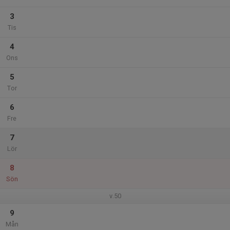
3
Tis
4
Ons
5
Tor
6
Fre
7
Lör
8
Sön
v.50
9
Mån