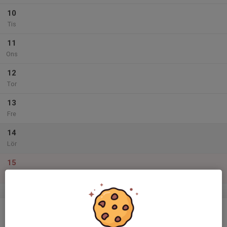
10
Tis
11
Ons
12
Tor
13
Fre
14
Lör
15
Sön
v.51
16
Mån