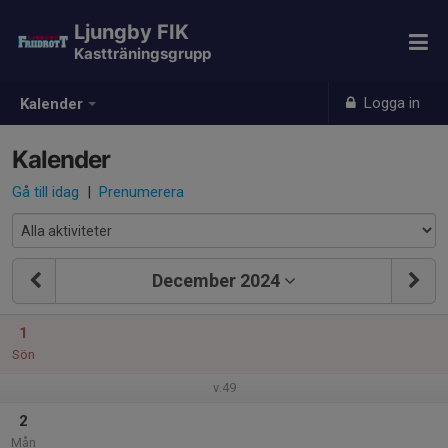
Ljungby FIK
Kastträningsgrupp
Logga in
Kalender
Kalender
Gå till idag
|
Prenumerera
December 2024
1
Sön
v.49
2
Mån