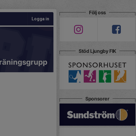
Följ oss
Logga in
Stöd Ljungby FIK
räningsgrupp
Sponsorer