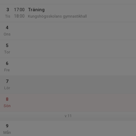
3
17:00
Träning
18:00
Tis
Kungshögsskolans gymnastikhall
4
Ons
5
Tor
6
Fre
7
Lör
8
Sön
v.11
9
Mån