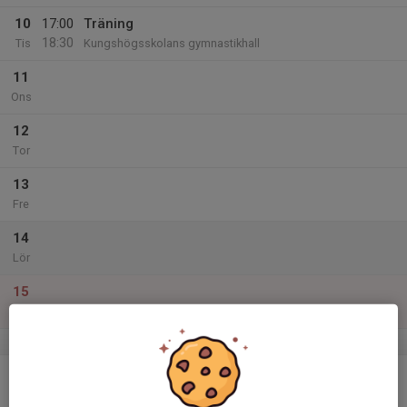
10
17:00
Träning
18:30
Tis
Kungshögsskolans gymnastikhall
11
Ons
12
Tor
13
Fre
14
Lör
15
Sön
v.12
16
Mån