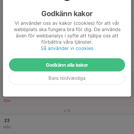
17
17:00
Träning
Godkänn kakor
18:30
Tis
Kungshögsskolans gymnastikhall
Vi använder oss av kakor (cookies) för att vår
18
webbplats ska fungera bra för dig. De används
Ons
även för webbanalys i syfte att hjälpa oss att
19
förbättra våra tjänster.
Så använder vi cookies
Tor
20
Godkänn alla kakor
Fre
21
Bara nödvändiga
Lör
22
Sön
v.13
23
Mån