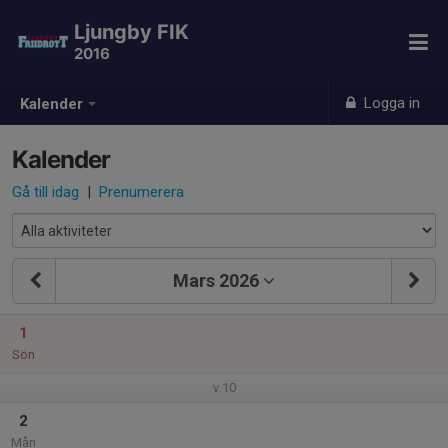
Ljungby FIK
2016
Logga in
Kalender
Kalender
Gå till idag
|
Prenumerera
Mars 2026
1
Sön
v.10
2
Mån