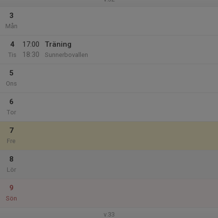
3
Mån
4
17:00
Träning
18:30
Tis
Sunnerbovallen
5
Ons
6
Tor
7
Fre
8
Lör
9
Sön
v.33