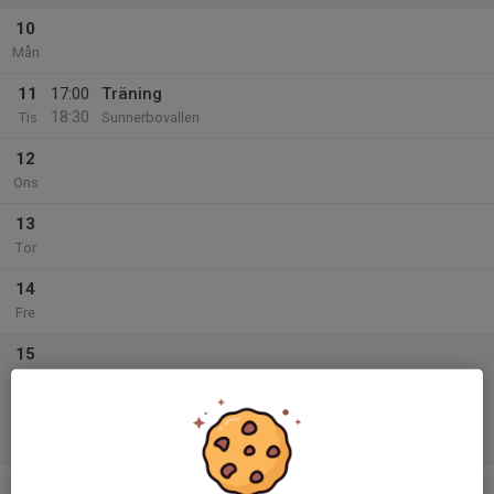
10
Mån
11
17:00
Träning
18:30
Tis
Sunnerbovallen
12
Ons
13
Tor
14
Fre
15
Lör
16
Sön
v.34