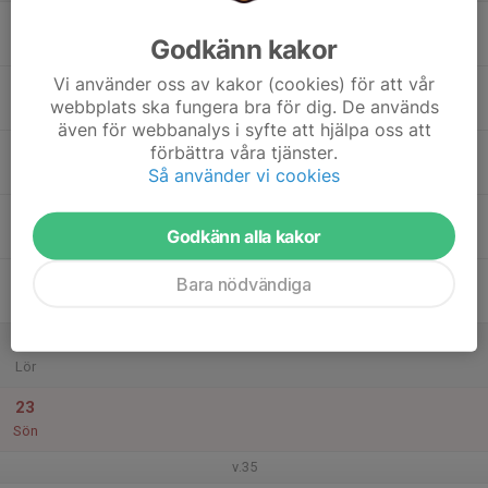
17
Godkänn kakor
Mån
Vi använder oss av kakor (cookies) för att vår
18
17:00
Träning
webbplats ska fungera bra för dig. De används
18:30
Tis
Sunnerbovallen
även för webbanalys i syfte att hjälpa oss att
19
förbättra våra tjänster.
Så använder vi cookies
Ons
20
Godkänn alla kakor
Tor
21
Bara nödvändiga
Fre
22
Lör
23
Sön
v.35