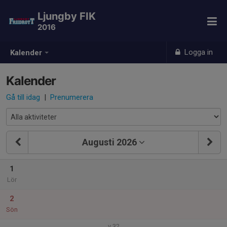
Ljungby FIK
2016
Logga in
Kalender
Kalender
Gå till idag
|
Prenumerera
Augusti 2026
1
Lör
2
Sön
v.32