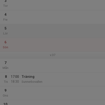
3
Tor
4
Fre
5
Lör
6
Sön
v.37
7
Mån
8
17:00
Träning
18:30
Tis
Sunnerbovallen
9
Ons
10