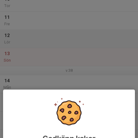
Tor
11
Fre
12
Lör
13
Sön
v.38
14
Mån
15
17:00
Träning
18:30
Tis
Sunnerbovallen
16
Ons
17