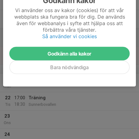
Godkänn kakor
Tor
Vi använder oss av kakor (cookies) för att vår
18
webbplats ska fungera bra för dig. De används
Fre
även för webbanalys i syfte att hjälpa oss att
förbättra våra tjänster.
19
Så använder vi cookies
Lör
20
Godkänn alla kakor
Sön
Bara nödvändiga
v.39
21
Mån
22
17:00
Träning
18:30
Tis
Sunnerbovallen
23
Ons
24