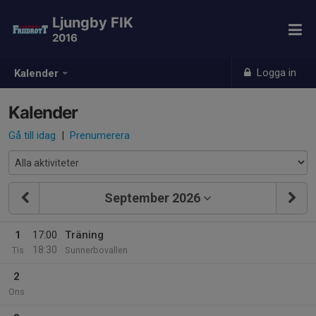
Ljungby FIK
2016
Logga in
Kalender
Kalender
Gå till idag
|
Prenumerera
September 2026
1
17:00
Träning
18:30
Tis
Sunnerbovallen
2
Ons