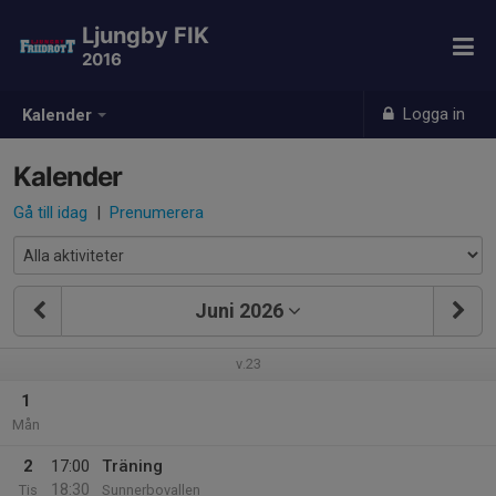
Ljungby FIK
2016
Logga in
Kalender
Kalender
Gå till idag
|
Prenumerera
Juni 2026
v.23
1
Mån
2
17:00
Träning
18:30
Tis
Sunnerbovallen