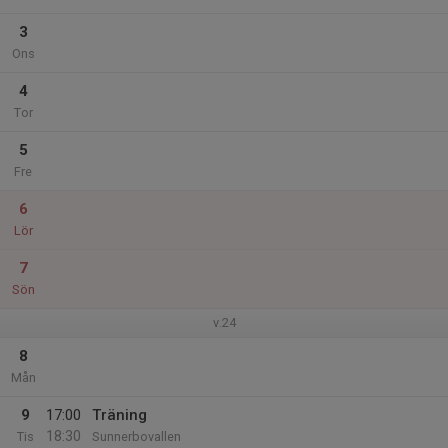
3
Ons
4
Tor
5
Fre
6
Lör
7
Sön
v.24
8
Mån
9
17:00
Träning
18:30
Tis
Sunnerbovallen