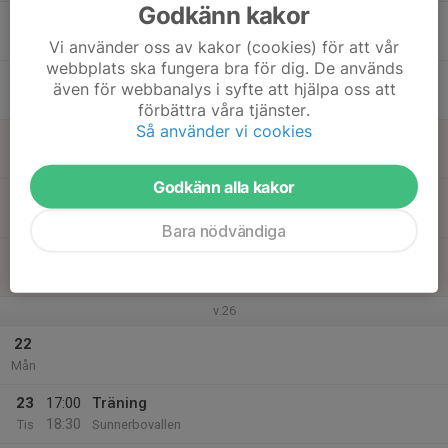
Godkänn kakor
17
Ons
Vi använder oss av kakor (cookies) för att vår
webbplats ska fungera bra för dig. De används
18
även för webbanalys i syfte att hjälpa oss att
Tor
förbättra våra tjänster.
Så använder vi cookies
19
Fre
Godkänn alla kakor
20
Lör
Bara nödvändiga
21
Sön
v.26
22
Mån
23
17:00
Träning
18:30
Tis
Sunnerbovallen