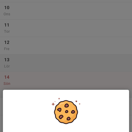
10
Ons
11
Tor
12
Fre
13
Lör
14
Sön
v.25
15
Mån
16
17:00
Träning
18:30
Tis
Sunnerbovallen