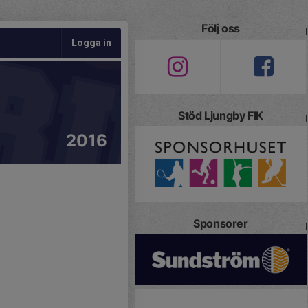
Följ oss
Logga in
Stöd Ljungby FIK
2016
Sponsorer