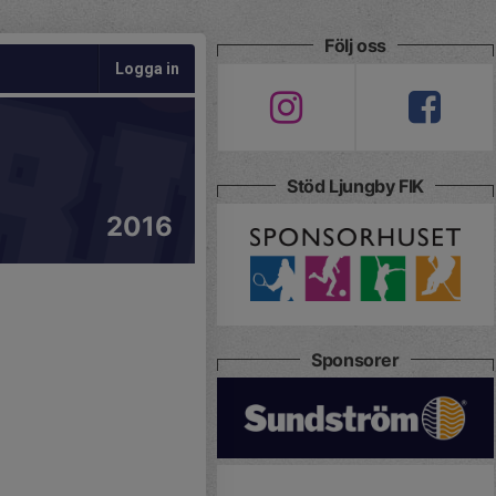
Följ oss
Logga in
Stöd Ljungby FIK
2016
Sponsorer