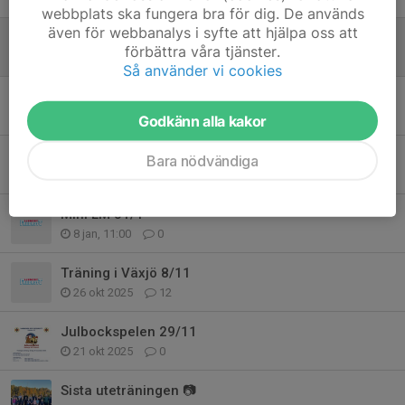
webbplats ska fungera bra för dig. De används
även för webbanalys i syfte att hjälpa oss att
Växjö mångkamp 21/3 - tidsprogram
förbättra våra tjänster.
17 mar, 15:31
0
Så använder vi cookies
Växjö Mångkamp
22 feb, 19:59
8
Godkänn alla kakor
Mini LM
Bara nödvändiga
31 jan, 19:30
0
Mini LM 31/1
8 jan, 11:00
0
Träning i Växjö 8/11
26 okt 2025
12
Julbockspelen 29/11
21 okt 2025
0
Sista uteträningen 📷