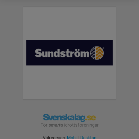
För
smarta
idrottsföreningar
Välj version:
Mobil
|
Desktop