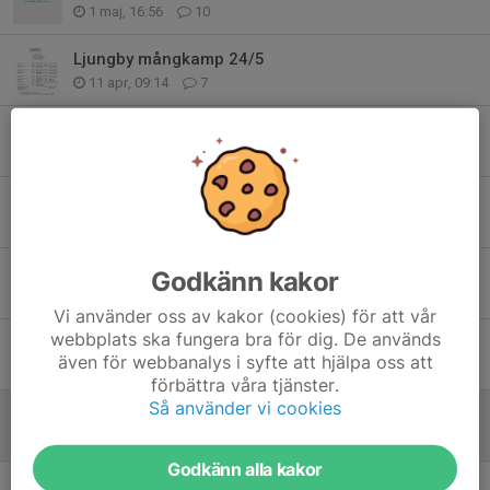
1 maj, 16:56
10
Ljungby mångkamp 24/5
11 apr, 09:14
7
Marknadsspelen i Skruv 16/5
9 apr, 19:35
13
Växjö mångkamp 21/3 - tidsprogram
17 mar, 15:31
0
Växjö Mångkamp
Godkänn kakor
22 feb, 19:59
8
Vi använder oss av kakor (cookies) för att vår
webbplats ska fungera bra för dig. De används
Mini LM
även för webbanalys i syfte att hjälpa oss att
31 jan, 19:30
0
förbättra våra tjänster.
Så använder vi cookies
Mini LM 31/1
8 jan, 11:00
0
Godkänn alla kakor
Träning i Växjö 8/11