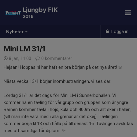
Ljungby FIK
2016
Logga in
Nyheter
Mini LM 31/1
8 jan, 11:00
0 kommentarer
Hejsan! Hoppas ni har haft en bra början på det nya året! ❄️
Nästa vecka 13/1 börjar inomhusträningen, vi ses där.
Lördag 31/1 är det dags för Mini LM i Sunnerbohallen. Vi
kommer ha en tävling för vår grupp och gruppen som är yngre.
Barnen kommer tävla i höjd, kula och 400m och allt sker i hallen,
(vill man inte vara med i alla grenar är det okej). Tävlingen
kommer börja kl.13 och hålla på till senast 16. Tävlingen avslutas
med att samtliga får diplom! ✨