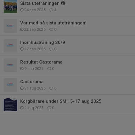
Sista uteträningen 📷
24 sep 2025
4
Var med på sista uteträningen!
22 sep 2025
0
Inomhusträning 30/9
17 sep 2025
0
Resultat Castorama
9 sep 2025
0
Castorama
31 aug 2025
6
Korgbärare under SM 15-17 aug 2025
1 aug 2025
0