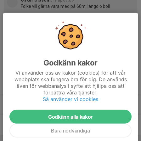
Oskar Olsson
5 maj, 07:09
Folke vill gärna vara med på 60m, längd o boll
Oskar Olsson
5 maj, 07:10
Folke åker med bussen
Gabriella Jansson
5 maj, 07:41
Kul! Då anmäler jag honom!
Godkänn kakor
Vi använder oss av kakor (cookies) för att vår
webbplats ska fungera bra för dig. De används
Tidigare nyheter
även för webbanalys i syfte att hjälpa oss att
förbättra våra tjänster.
Så använder vi cookies
Klubbtävling 5 maj
1 maj, 16:56
10
Godkänn alla kakor
Ljungby mångkamp 24/5
11 apr, 09:14
7
Bara nödvändiga