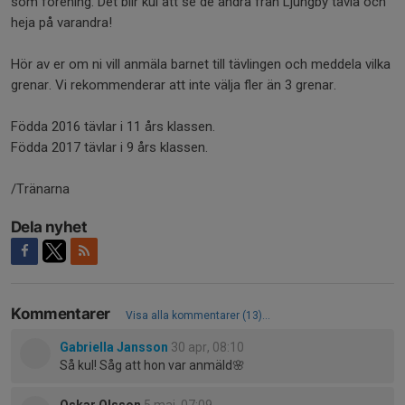
som förening. Det blir kul att se de andra från Ljungby tävla och
heja på varandra!
Hör av er om ni vill anmäla barnet till tävlingen och meddela vilka
grenar. Vi rekommenderar att inte välja fler än 3 grenar.
Födda 2016 tävlar i 11 års klassen.
Födda 2017 tävlar i 9 års klassen.
/Tränarna
Dela nyhet
Kommentarer
Visa alla kommentarer (13)...
Gabriella Jansson
30 apr, 08:10
Så kul! Såg att hon var anmäld🌸