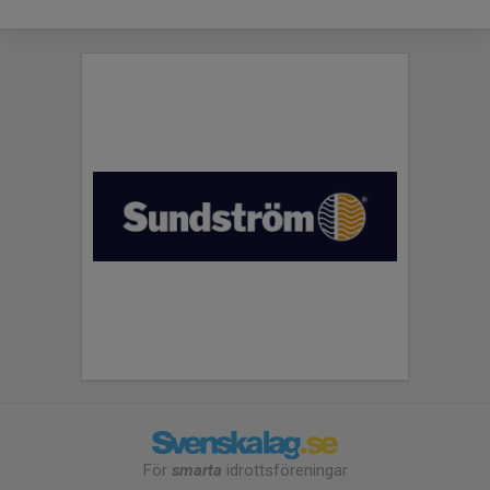
För
smarta
idrottsföreningar