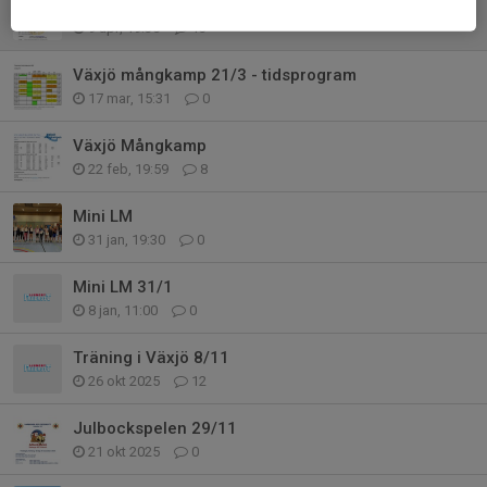
Marknadsspelen i Skruv 16/5
9 apr, 19:35
13
Växjö mångkamp 21/3 - tidsprogram
17 mar, 15:31
0
Växjö Mångkamp
22 feb, 19:59
8
Mini LM
31 jan, 19:30
0
Mini LM 31/1
8 jan, 11:00
0
Träning i Växjö 8/11
26 okt 2025
12
Julbockspelen 29/11
21 okt 2025
0