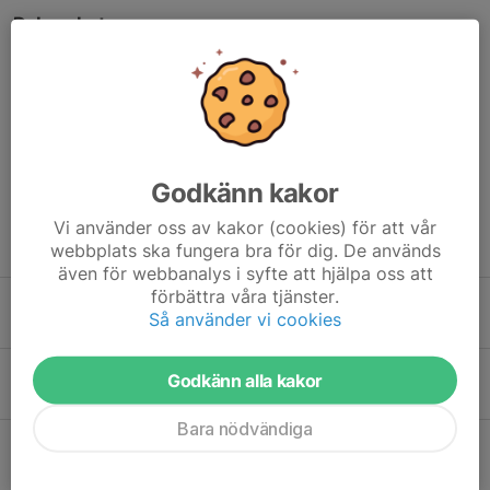
Dela nyhet
Kommentarer
Godkänn kakor
Vi använder oss av kakor (cookies) för att vår
Tidigare nyheter
webbplats ska fungera bra för dig. De används
även för webbanalys i syfte att hjälpa oss att
förbättra våra tjänster.
Klubbtävling 5 maj
Så använder vi cookies
1 maj, 16:56
10
Ljungby mångkamp 24/5
Godkänn alla kakor
11 apr, 09:14
7
Bara nödvändiga
Marknadsspelen i Skruv 16/5
9 apr, 19:35
13