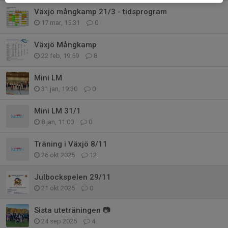
Växjö mångkamp 21/3 - tidsprogram
17 mar, 15:31
0
Växjö Mångkamp
22 feb, 19:59
8
Mini LM
31 jan, 19:30
0
Mini LM 31/1
8 jan, 11:00
0
Träning i Växjö 8/11
26 okt 2025
12
Julbockspelen 29/11
21 okt 2025
0
Sista uteträningen 📷
24 sep 2025
4