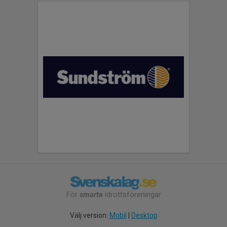
För
smarta
idrottsföreningar
Välj version:
Mobil
|
Desktop