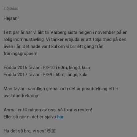
Inbjudan
Hejsan!
I ett par år har vi åkt till Varberg sista helgen i november på en
rolig inomhustävling. Vi tänker erbjuda er att följa med på den
även i år. Det hade varit kul om vi blir ett gäng från
träningsgruppen!
Födda 2016 tävlar i P/F10 i 60m, längd, kula
Födda 2017 tävlar i P/F9 i 60m, längd, kula
Man tävlar i samtliga grenar och det är prisutdelning efter
avslutad trekamp!
Anmäl er till någon av oss, så fixar vi resten!
Eller så gör ni det er själva
här
Ha det så bra, vi ses! 👋🏼