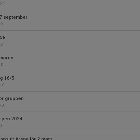
2
 7 september
0
8/8
0
mmaren
0
ag 16/5
0
för gruppen
0
mpen 2024
0
konsult Arena lör 2 mars