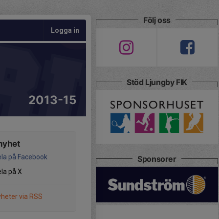
Följ oss
Logga in
Stöd Ljungby FIK
2013-15
nyhet
la på Facebook
Sponsorer
la på X
heter via RSS