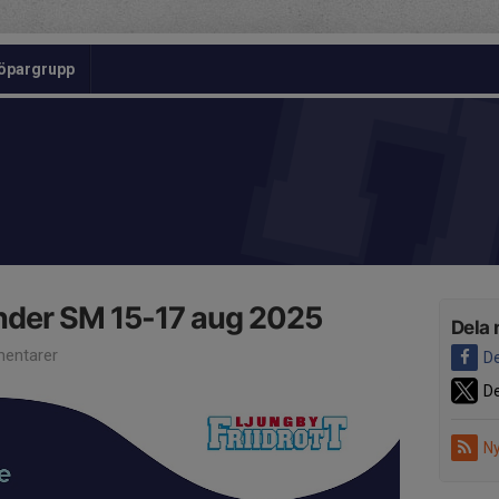
öpargrupp
nder SM 15-17 aug 2025
Dela 
entarer
De
De
Ny