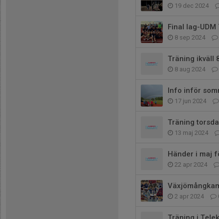
19 dec 2024
Final lag-UDM
8 sep 2024
Träning ikväll 
8 aug 2024
Info inför so
17 jun 2024
Träning torsd
13 maj 2024
Händer i maj 
22 apr 2024
Växjömångka
2 apr 2024
Träning i Tele