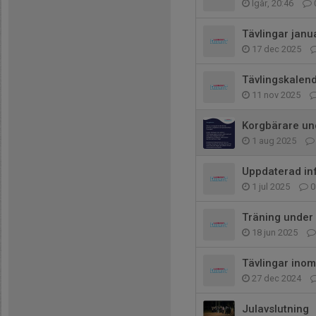
Igår, 20:46
Tävlingar janua
17 dec 2025
Tävlingskalen
11 nov 2025
Korgbärare un
1 aug 2025
Uppdaterad in
1 jul 2025
0
Träning unde
18 jun 2025
Tävlingar ino
27 dec 2024
Julavslutning