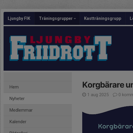
Ljungby FIK
Träningsgrupper
Kastträningsgrupp
L
Korgbärare u
Hem
1 aug 2025
0 komm
Nyheter
Medlemmar
Kalender