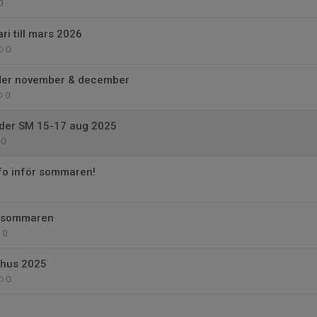
0
ri till mars 2026
0
der november & december
0
der SM 15-17 aug 2025
0
fo inför sommaren!
r sommaren
0
mhus 2025
0