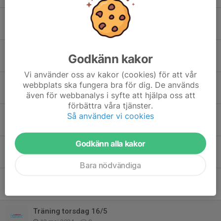
Träning under sommaren
18 jun 2025
0
Tävlingar inomhus 2025
Godkänn kakor
27 dec 2024
0
Vi använder oss av kakor (cookies) för att vår
Julavslutning
webbplats ska fungera bra för dig. De används
19 dec 2024
2
även för webbanalys i syfte att hjälpa oss att
förbättra våra tjänster.
Final lag-UDM 7 september
Så använder vi cookies
8 sep 2024
0
Godkänn alla kakor
Träning ikväll 8/8
8 aug 2024
0
Bara nödvändiga
Info inför sommaren
17 jun 2024
0
Träning torsdag 16/5