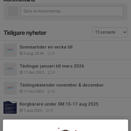
Tidigare nyheter
Sommartider en vecka till
5 aug, 20:46
0
Tävlingar januari till mars 2026
17 dec 2025
0
Tävlingskalender november & december
11 nov 2025
0
Korgbärare under SM 15-17 aug 2025
1 aug 2025
0
Uppdaterad info inför sommaren!
1 jul 2025
0