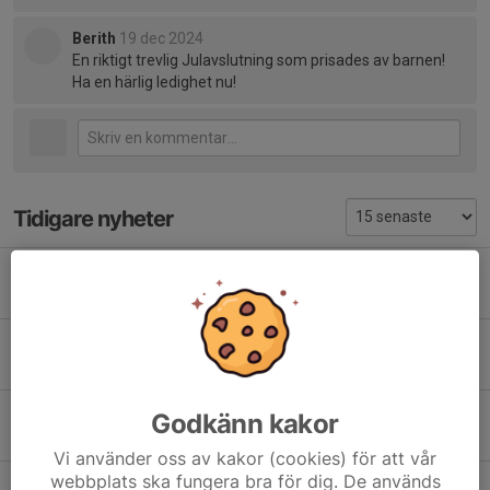
Berith
19 dec 2024
En riktigt trevlig Julavslutning som prisades av barnen!
Ha en härlig ledighet nu!
Tidigare nyheter
Sommartider en vecka till
5 aug, 20:46
0
Tävlingar januari till mars 2026
17 dec 2025
0
Tävlingskalender november & december
Godkänn kakor
11 nov 2025
0
Vi använder oss av kakor (cookies) för att vår
webbplats ska fungera bra för dig. De används
Korgbärare under SM 15-17 aug 2025