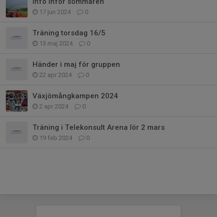
Info inför sommaren
17 jun 2024
0
Träning torsdag 16/5
13 maj 2024
0
Händer i maj för gruppen
22 apr 2024
0
Växjömångkampen 2024
2 apr 2024
0
Träning i Telekonsult Arena lör 2 mars
19 feb 2024
0