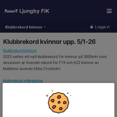
Ljungby FIK
Logga in
Klubbrekord kvinnor
Klubbrekord kvinnor upp. 5/1-26
Klubbrekord kvinnor
2025 sattes ett nytt klubbrekord för kvinnor på 3000mH som
dessutom är Svenskt rekord för F19 och K22 kvinnor av
klubbens suverän Ebba Cronholm.
klubbrekord mångkamp