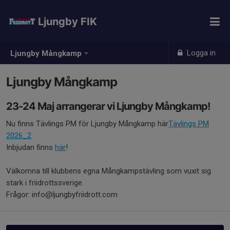
Ljungby FIK
Logga in
Ljungby Mångkamp
Ljungby Mångkamp
23-24 Maj arrangerar vi Ljungby Mångkamp!
Nu finns Tävlings PM för Ljungby Mångkamp här
Tävlings PM
2026_2
Inbjudan finns
här
!
Välkomna till klubbens egna Mångkampstävling som vuxit sig
stark i friidrottssverige.
Frågor: info@ljungbyfriidrott.com