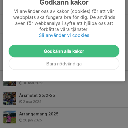
Godkänn kakor
OCR träning
21 maj 2025
Vi använder oss av kakor (cookies) för att vår
webbplats ska fungera bra för dig. De används
Öppen träning varje onsdag
även för webbanalys i syfte att hjälpa oss att
24 apr 2025
förbättra våra tjänster.
Så använder vi cookies
Årets Medlemsavgifter
31 mar 2025
Godkänn alla kakor
Årsmötesprotokoll för Ljungby friidrottsklubb 2025
Bara nödvändiga
31 mar 2025
Ebba Cronholm
10 mar 2025
Årsmötet 26/2-25
2 mar 2025
Arrangemang 2025
20 jan 2025