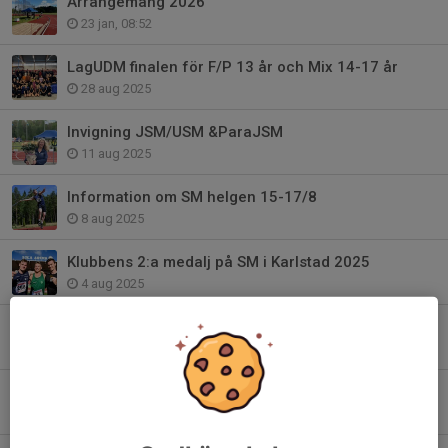
Arrangemang 2026
23 jan, 08:52
LagUDM finalen för F/P 13 år och Mix 14-17 år
28 aug 2025
Invigning JSM/USM &ParaJSM
11 aug 2025
Information om SM helgen 15-17/8
8 aug 2025
Klubbens 2:a medalj på SM i Karlstad 2025
4 aug 2025
Klubbens första medalj på SM sedan 2011
4 aug 2025
Boende tips till SM vecka 33
2 aug 2025