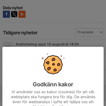
Dela nyhet
Tidigare nyheter
Kvällstävling spjut 10 augusti kl 18:00
31 jul, 15:19
Arrangemang 2026
23 jan, 08:52
LagUDM finalen för F/P 13 år och Mix 14-17 år
28 aug 2025
Godkänn kakor
Invigning JSM/USM &ParaJSM
Vi använder oss av kakor (cookies) för att vår
11 aug 2025
webbplats ska fungera bra för dig. De används
även för webbanalys i syfte att hjälpa oss att
Information om SM helgen 15-17/8