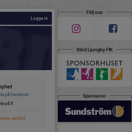
Följ oss
Logga in
Stöd Ljungby FIK
nyhet
la på Facebook
Sponsorer
la på X
heter via RSS