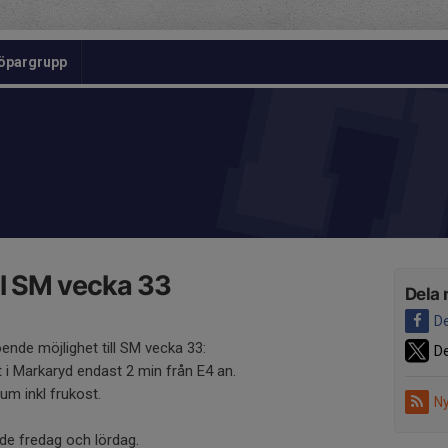
öpargrupp
ll SM vecka 33
Dela 
De
ende möjlighet till SM vecka 33:
De
t i Markaryd endast 2 min från E4 an.
um inkl frukost.
Ny
de fredag och lördag.