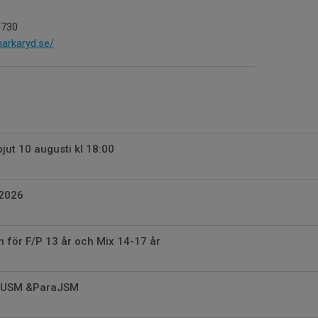
0730
markaryd.se/
pjut 10 augusti kl 18:00
2026
 för F/P 13 år och Mix 14-17 år
M/USM &ParaJSM