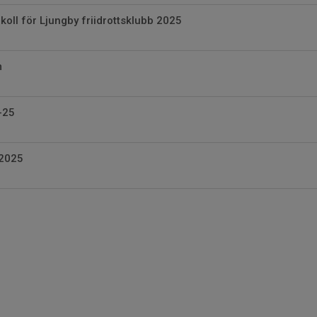
oll för Ljungby friidrottsklubb 2025
m
-25
2025