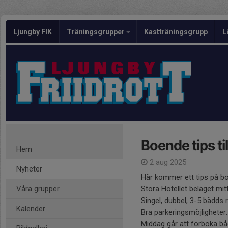
Ljungby FIK
Träningsgrupper
Kastträningsgrupp
L
Boende tips ti
Hem
2 aug 2025
Nyheter
Här kommer ett tips på bo
Våra grupper
Stora Hotellet beläget mit
Singel, dubbel, 3-5 bädds r
Kalender
Bra parkeringsmöjligheter.
Middag går att förboka bå