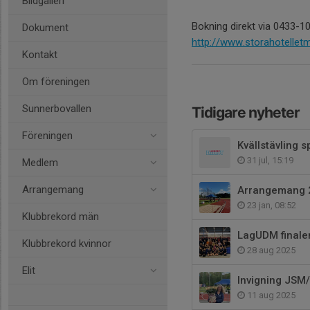
Bildgalleri
Bokning direkt via 0433-1
Dokument
http://www.storahotellet
Kontakt
Om föreningen
Sunnerbovallen
Tidigare nyheter
Föreningen
Kvällstävling s
31 jul, 15:19
Medlem
Arrangemang
Arrangemang 
23 jan, 08:52
Klubbrekord män
LagUDM finalen
Klubbrekord kvinnor
28 aug 2025
Elit
Invigning JS
11 aug 2025