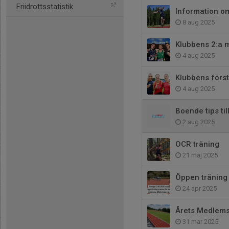
Friidrottsstatistik
Information o
8 aug 2025
Klubbens 2:a m
4 aug 2025
Klubbens förs
4 aug 2025
Boende tips ti
2 aug 2025
OCR träning
21 maj 2025
Öppen träning
24 apr 2025
Årets Medlems
31 mar 2025