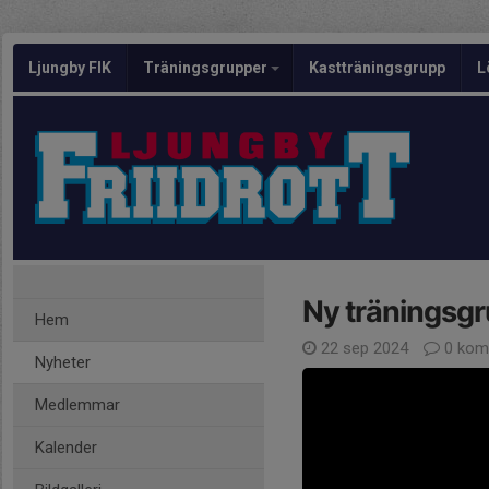
Ljungby FIK
Träningsgrupper
Kastträningsgrupp
L
Ny träningsgr
Hem
22 sep 2024
0 kom
Nyheter
Medlemmar
Kalender