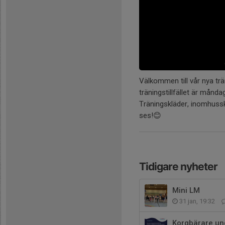
Välkommen till vår nya tr
träningstillfället är månd
Träningskläder, inomhuss
ses!😊
Tidigare nyheter
Mini LM
31 jan, 19:32
Korgbärare un