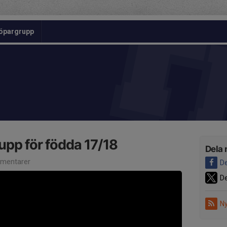
öpargrupp
upp för födda 17/18
Dela 
mentarer
De
De
Ny