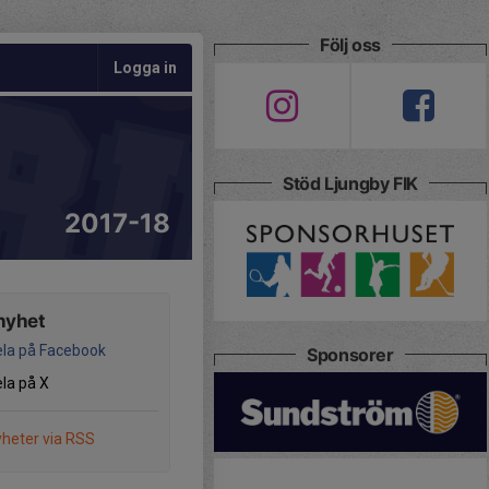
Följ oss
Logga in
Stöd Ljungby FIK
2017-18
nyhet
la på Facebook
Sponsorer
la på X
heter via RSS