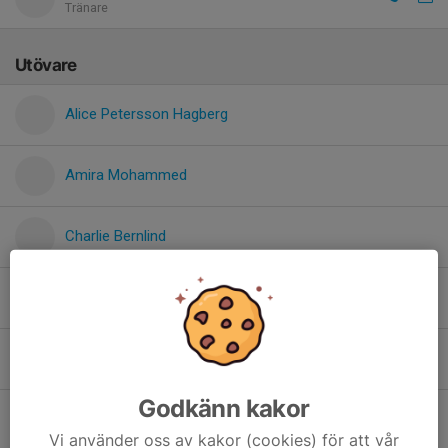
Tränare
Utövare
Alice Petersson Hagberg
Amira Mohammed
Charlie Bernlind
Fanny Karlsson
Frida Sjödal
Godkänn kakor
Mahad Muhammed
Vi använder oss av kakor (cookies) för att vår