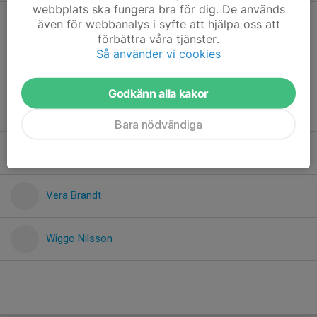
webbplats ska fungera bra för dig. De används
Majken Lindahl
även för webbanalys i syfte att hjälpa oss att
förbättra våra tjänster.
Så använder vi cookies
Milian Sjögren
Godkänn alla kakor
Stina Bojestig
Bara nödvändiga
Thyra Nelson
Vera Brandt
Wiggo Nilsson