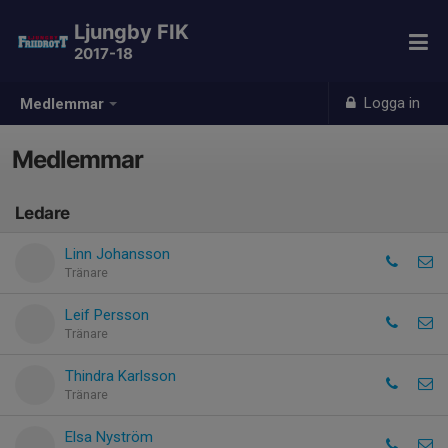
Ljungby FIK
2017-18
Logga in
Medlemmar
Medlemmar
Ledare
Linn Johansson
Tränare
Leif Persson
Tränare
Thindra Karlsson
Tränare
Elsa Nyström