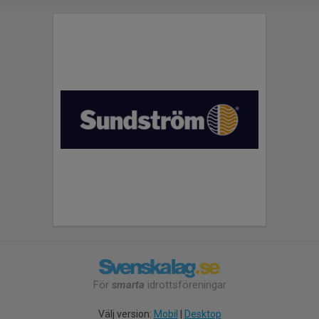
För
smarta
idrottsföreningar
Välj version:
Mobil
|
Desktop