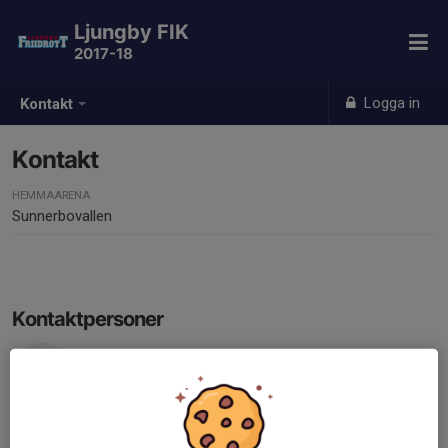
Ljungby FIK
2017-18
Logga in
Kontakt
Kontakt
HEMMAARENA
Sunnerbovallen
Kontaktpersoner
Linn Johansson
Tränare
070-593 55 57
linn.alice.johansson@gmail.com