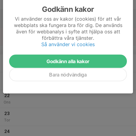
Fre
Godkänn kakor
18
Vi använder oss av kakor (cookies) för att vår
Lör
webbplats ska fungera bra för dig. De används
även för webbanalys i syfte att hjälpa oss att
19
förbättra våra tjänster.
Sön
Så använder vi cookies
v.43
20
17:00
2017 2018
Godkänn alla kakor
18:00
Mån
Kungshögshallen
Bara nödvändiga
21
Tis
22
Ons
23
Tor
24