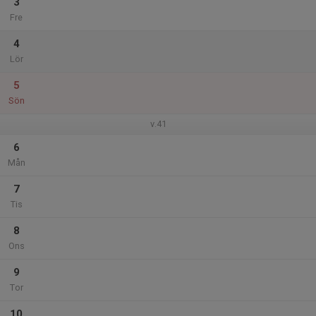
3
Fre
4
Lör
5
Sön
v.41
6
Mån
7
Tis
8
Ons
9
Tor
10