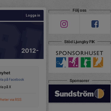
Följ oss
Logga in
Stöd Ljungby FIK
2012-
nyhet
la på Facebook
Sponsorer
la på X
heter via RSS