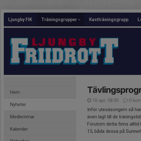
Ljungby FIK
Träningsgrupper
Kastträningsgrupp
L
Tävlingsprog
Hem
10 apr, 08:00
0 kom
Nyheter
Inför utesäsongem så har 
Medlemmar
även lagt till de träningst
Förutom detta finns alltid
Kalender
15, båda dessa på Sunner