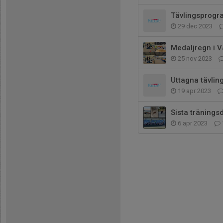
Tävlingsprogr
29 dec 2023
Medaljregn i V
25 nov 2023
Uttagna tävlin
19 apr 2023
Sista tränings
6 apr 2023