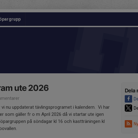
öpargrupp
ram ute 2026
Dela 
mentarer
De
vi nu uppdaterat tävlingsprogramet i kalendern. Vi har
De
ider som gäller fr o m April 2026 då vi startar ute igen
 löpargruppen på söndagar kl 16 och kastträningen kl
Ny
bovallen.