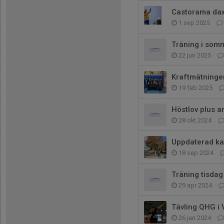
Castorama dax. 
1 sep 2025
Träning i som
22 jun 2025
Kraftmätningen
19 feb 2025
Höstlov plus a
28 okt 2024
Uppdaterad ka
18 sep 2024
Träning tisdag
29 apr 2024
Tävling QHG i 
26 jan 2024