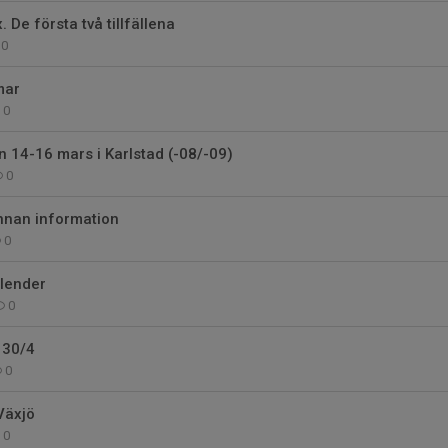
De första två tillfällena
0
mar
0
 14-16 mars i Karlstad (-08/-09)
0
nnan information
0
lender
0
 30/4
0
Växjö
0