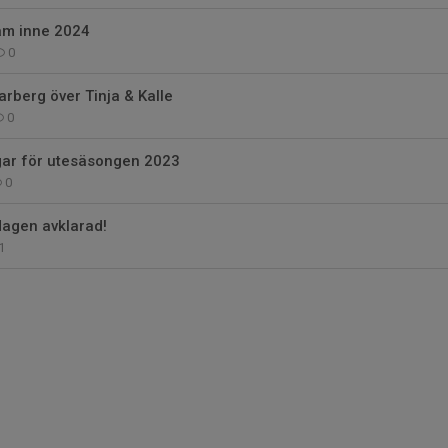
am inne 2024
0
arberg över Tinja & Kalle
0
gar för utesäsongen 2023
0
dagen avklarad!
1