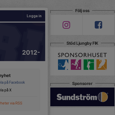
Följ oss
Logga in
Stöd Ljungby FIK
2012-
nyhet
la på Facebook
Sponsorer
la på X
heter via RSS