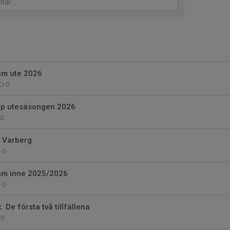
am ute 2026
0
pp utesäsongen 2026
0
i Varberg
0
am inne 2025/2026
0
De första två tillfällena
0