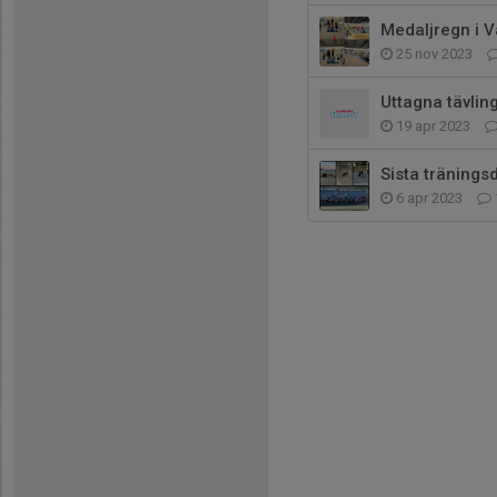
Medaljregn i V
25 nov 2023
Uttagna tävlin
19 apr 2023
Sista tränings
6 apr 2023