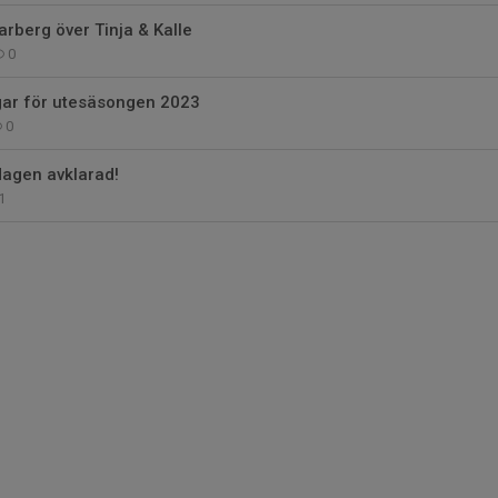
arberg över Tinja & Kalle
0
gar för utesäsongen 2023
0
dagen avklarad!
1