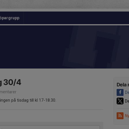
öpargrupp
g 30/4
Dela 
mentarer
De
ngen på tisdag till kl 17-18.30.
De
Ny