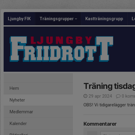
Ljungby FIK
Träningsgrupper
Kastträningsgrupp
L
Träning tisda
Hem
29 apr 2024
0 kom
Nyheter
OBS! Vi tidigarelägger träni
Medlemmar
Kalender
Kommentarer