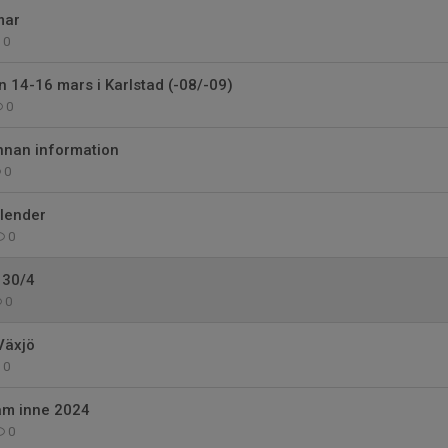
mar
0
 14-16 mars i Karlstad (-08/-09)
0
nnan information
0
lender
0
 30/4
0
Växjö
0
am inne 2024
0