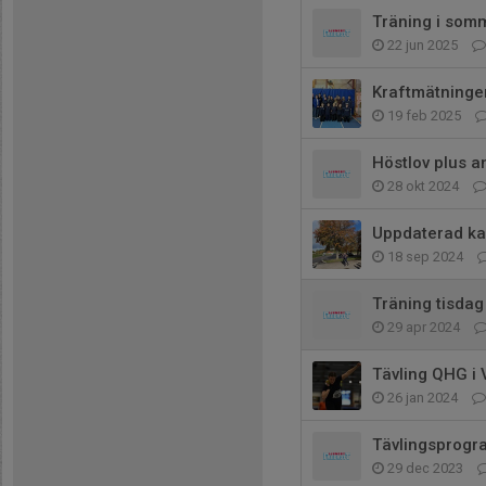
Träning i som
22 jun 2025
Kraftmätningen
19 feb 2025
Höstlov plus a
28 okt 2024
Uppdaterad ka
18 sep 2024
Träning tisdag
29 apr 2024
Tävling QHG i 
26 jan 2024
Tävlingsprogr
29 dec 2023