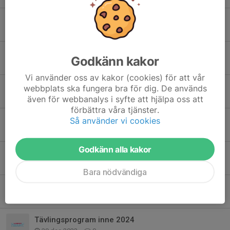
Träning i sommar
22 jun 2025
0
Kraftmätningen 14-16 mars i Karlstad (-08/-09)
Godkänn kakor
19 feb 2025
0
Vi använder oss av kakor (cookies) för att vår
Höstlov plus annan information
webbplats ska fungera bra för dig. De används
28 okt 2024
0
även för webbanalys i syfte att hjälpa oss att
förbättra våra tjänster.
Uppdaterad kalender
Så använder vi cookies
18 sep 2024
0
Godkänn alla kakor
Träning tisdag 30/4
29 apr 2024
0
Bara nödvändiga
Tävling QHG i Växjö
26 jan 2024
0
Tävlingsprogram inne 2024