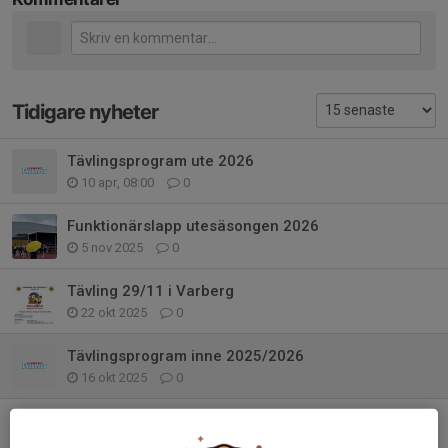
Tidigare nyheter
Tävlingsprogram ute 2026
10 apr, 08:00
0
Funktionärslapp utesäsongen 2026
5 nov 2025
0
Tävling 29/11 i Varberg
22 okt 2025
0
Tävlingsprogram inne 2025/2026
16 okt 2025
0
Castorama dax. De första två tillfällena
1 sep 2025
0