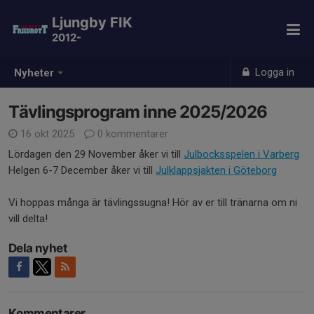
Ljungby FIK
2012-
Logga in
Nyheter
Tävlingsprogram inne 2025/2026
16 okt 2025
0 kommentarer
Lördagen den 29 November åker vi till
Julbocksspelen i Varberg
Helgen 6-7 December åker vi till
Julklappsjakten i Göteborg
Vi hoppas många är tävlingssugna! Hör av er till tränarna om ni
vill delta!
Dela nyhet
Kommentarer