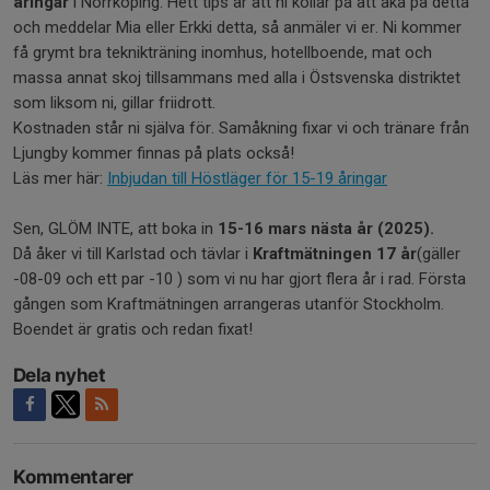
åringar
i Norrköping. Hett tips är att ni kollar på att åka på detta
och meddelar Mia eller Erkki detta, så anmäler vi er. Ni kommer
få grymt bra teknikträning inomhus, hotellboende, mat och
massa annat skoj tillsammans med alla i Östsvenska distriktet
som liksom ni, gillar friidrott.
Kostnaden står ni själva för. Samåkning fixar vi och tränare från
Ljungby kommer finnas på plats också!
Läs mer här:
Inbjudan till Höstläger för 15-19 åringar
Sen, GLÖM INTE, att boka in
15-16 mars nästa år (2025).
Då åker vi till Karlstad och tävlar i
Kraftmätningen 17 år
(gäller
-08-09 och ett par -10 ) som vi nu har gjort flera år i rad. Första
gången som Kraftmätningen arrangeras utanför Stockholm.
Boendet är gratis och redan fixat!
Dela nyhet
Kommentarer