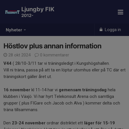
Ljungby FIK
2012-
Logga in
Nyheter
Höstlov plus annan information
28 okt 2024
0 kommentarer
V44
( 28/10-3/11 tar vi träningsledigt i Kungshögshallen.
Vill ni träna, passa på att ta en löptur utomhus eller på TC där ert
träningskort gäller året ut.
16 november
kl 11-14 har vi
gemensam träningsdag
hela
klubben i Växjö. Vi har hyrt Telekonsult Arena och samtliga
grupper ( plus FIGare och Jacob och Alva ) kommer delta och
träna tillsammans.
Den
23-24 november
ordnar distriktet ett
läger för 15-19