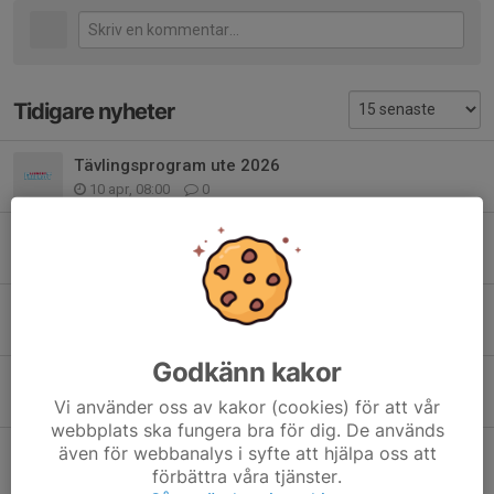
Tidigare nyheter
Tävlingsprogram ute 2026
10 apr, 08:00
0
Funktionärslapp utesäsongen 2026
5 nov 2025
0
Tävling 29/11 i Varberg
22 okt 2025
0
Godkänn kakor
Tävlingsprogram inne 2025/2026
16 okt 2025
0
Vi använder oss av kakor (cookies) för att vår
webbplats ska fungera bra för dig. De används
Castorama dax. De första två tillfällena
även för webbanalys i syfte att hjälpa oss att
förbättra våra tjänster.
1 sep 2025
0