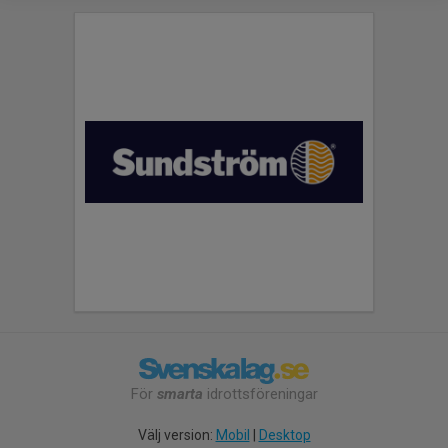
För
smarta
idrottsföreningar
Välj version:
Mobil
|
Desktop