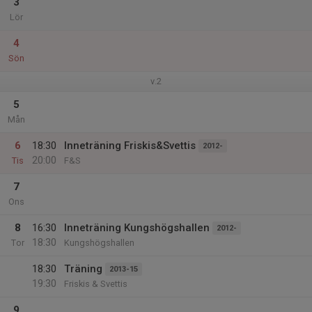
3
Lör
4
Sön
v.2
5
Mån
6
18:30
Inneträning Friskis&Svettis
2012-
20:00
Tis
F&S
7
Ons
8
16:30
Inneträning Kungshögshallen
2012-
18:30
Tor
Kungshögshallen
18:30
Träning
2013-15
19:30
Friskis & Svettis
9