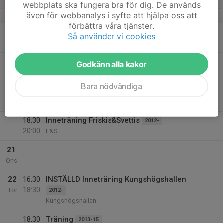
webbplats ska fungera bra för dig. De används
även för webbanalys i syfte att hjälpa oss att
v.4
förbättra våra tjänster.
19
17:00
Träning 2017-2018
2017-18
Så använder vi cookies
18:00
Mån
Kungshögshallen
17:30
Träning
2013-15
Godkänn alla kakor
19:00
Kungshögshallen
Bara nödvändiga
20
17:00
Träning
2016
18:00
Tis
Kungshögsskolans gymnastikhall
18:30
Inneträning Friskis&Svettis
2012-
20:00
F&S
21
Ons
22
16:30
INSTÄLLD Inneträning Kungshögshallen
18:30
Tor
2012-
Kungshögshallen
18:30
Träning
2013-15