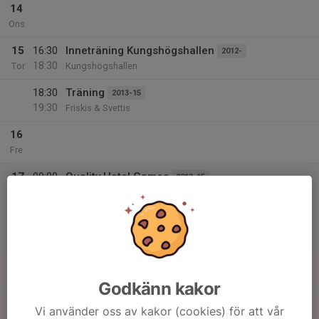
14
Ons
15
16:30
Inneträning Kungshögshallen
2012-
18:30
Tor
Kungshögshallen
18:30
Träning
2013-15
19:30
Friskis & Svettis
16
Fre
17
09:00
Quality Hotel Games
2013-15
18:00
Lör
Telekonsult Arena, Växjö
09:00
QHG
2012-
18:00
IFK Växjö
18
09:00
QHG
2012-
18:00
Sön
IFK Växjö
Godkänn kakor
09:00
Quality Hotel Games
2013-15
Vi använder oss av kakor (cookies) för att vår
18:00
Telekonsult Arena, Växjö