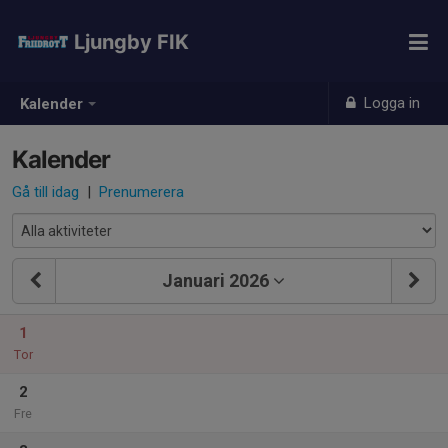
Ljungby FIK
Logga in
Kalender
Kalender
Gå till idag
|
Prenumerera
Januari 2026
1
Tor
2
Fre