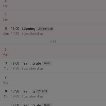
3
Fre
4
Lör
5
16:00
Löpning
Löpargrupp
17:00
Sön
Sunnerbovallen
v.15
6
Mån
7
18:00
Träning ute
2012-
19:30
Tis
Sunnerbovallen
8
Ons
9
17:30
Träning
2013-15
19:00
Tor
Sunnerbovallen
18:00
Träning ute
2012-