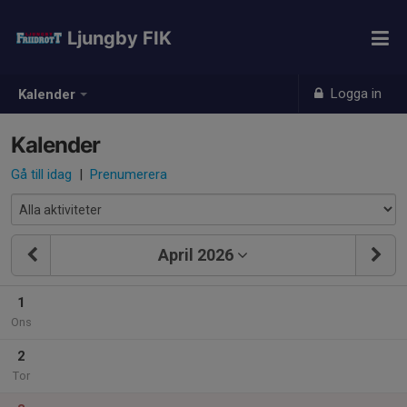
Ljungby FIK
Logga in
Kalender
Kalender
Gå till idag
|
Prenumerera
April 2026
1
Ons
2
Tor