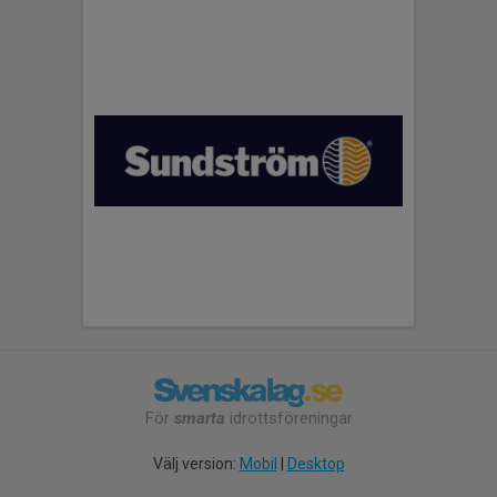
För
smarta
idrottsföreningar
Välj version:
Mobil
|
Desktop