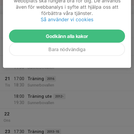
webbplats ska fungera bra för dig. De används
även för webbanalys i syfte att hjälpa oss att
v.17
förbättra våra tjänster.
Så använder vi cookies
20
17:00
Träning tillsammans med grupp 17-18
18:00
Mån
2016
Sunnerbovallen
Godkänn alla kakor
17:00
Träning
2017-18
Bara nödvändiga
18:00
Sunnerbovallen
17:30
Träning
2013-15
19:00
Sunnerbovallen
21
17:00
Träning
2016
18:30
Tis
Sunnerbovallen
18:00
Träning ute
2012-
19:30
Sunnerbovallen
22
Ons
23
17:30
Träning
2013-15