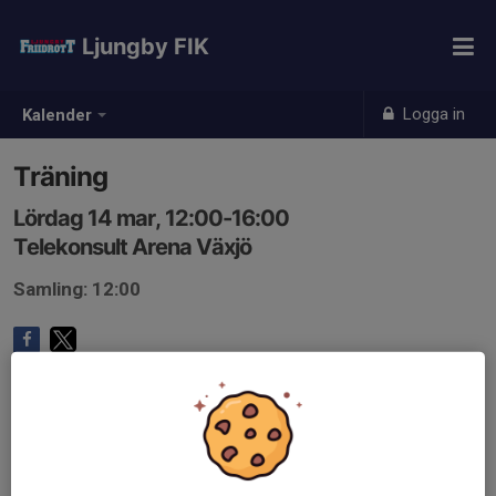
Ljungby FIK
Logga in
Kalender
Träning
Lördag 14 mar, 12:00-16:00
Telekonsult Arena Växjö
Samling: 12:00