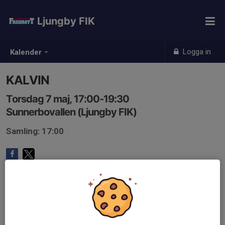
Ljungby FIK
Logga in
Kalender
KALVIN
Torsdag 7 maj, 17:00-19:30
Sunnerbovallen (Ljungby FIK)
Samling: 17:00