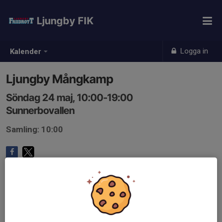
Ljungby FIK
Logga in
Kalender
Ljungby Mångkamp
Söndag 24 maj, 10:00-19:00
Sunnerbovallen
Samling: 10:00